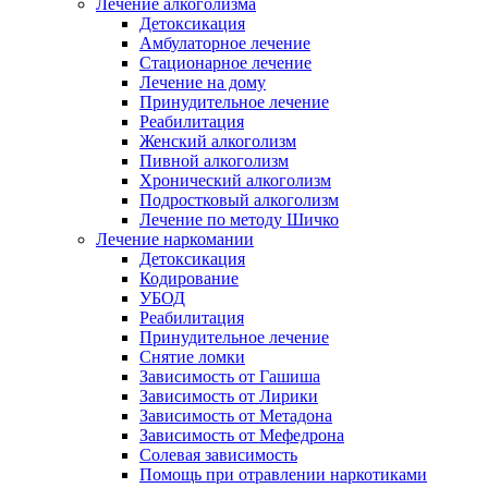
Лечение алкоголизма
Детоксикация
Амбулаторное лечение
Стационарное лечение
Лечение на дому
Принудительное лечение
Реабилитация
Женский алкоголизм
Пивной алкоголизм
Хронический алкоголизм
Подростковый алкоголизм
Лечение по методу Шичко
Лечение наркомании
Детоксикация
Кодирование
УБОД
Реабилитация
Принудительное лечение
Снятие ломки
Зависимость от Гашиша
Зависимость от Лирики
Зависимость от Метадона
Зависимость от Мефедрона
Солевая зависимость
Помощь при отравлении наркотиками