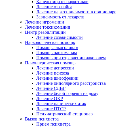
Капельница от наркотиков
Лечение от спайса
Лечение наркозависимости в стационаре
Зависимость от лекарств
Лечение игромании
Лечение токсикомании
Центр реабилитации
Лечение созависимости
Наркологическая помощь
Помощь алкоголикам
Помощь наркоманам
Помощь при отравлении алкоголем
Психиатрическая помощь
Лечение депрессии
Лечение психоза
Лечение шизофрении
Лечение биполярного расстройства
Лечение СДВГ
Лечение белой горячки на дому
Лечение ОКР
Лечение панических атак
Лечение ПТСР
Психиатрический стационар
Вызов психиатра
Прием психиатра