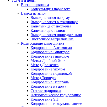
Услуги и цены
Вызов нарколога
Консультация нарколога
Вывод из запоя
Вывод из запоя на дому
Вывод из запоя в стационаре
Капельница от похмелья
Капельница от запоя
Вывод из запоя принудительно
Экстренное вытрезвление
Кодирование алкоголизма
Кодирование Алгоминал
Кодирование Вивитрол
Кодирование гипнозом
Метод Двойной блок
Метод Довженко
Кодирование уколом
Кодирование подшивкой
Метод Торпедо
Кодирование Эспераль
Кодирование на дому
Снятие кодировки
Психологическое кодирование
Кодирование SIT
Кодирование иглоукалыванием