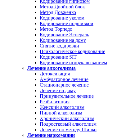
Кодирование гипнозом
Метод Двойной блок
Метод Довженко
Кодирование уколом
Кодирование подшивкой
Метод Торпедо
Кодирование Эспераль
Кодирование на дому
Снятие кодировки
Психологическое кодирование
Кодирование SIT
Кодирование иглоукалыванием
Лечение алкоголизма
Детоксикация
Амбулаторное лечение
Стационарное лечение
Лечение на дому
Принудительное лечение
Реабилитация
Женский алкоголизм
Пивной алкоголизм
Хронический алкоголизм
Подростковый алкоголизм
Лечение по методу Шичко
Лечение наркомании