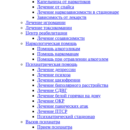
Капельница от наркотиков
Лечение от спайса
Лечение наркозависимости в стационаре
Зависимость от лекарств
Лечение игромании
Лечение токсикомании
Центр реабилитации
Лечение созависимости
Наркологическая помощь
Помощь алкоголикам
Помощь наркоманам
Помощь при отравлении алкоголем
Психиатрическая помощь
Лечение депрессии
Лечение психоза
Лечение шизофрении
Лечение биполярного расстройства
Лечение СДВГ
Лечение белой горячки на дому
Лечение ОКР
Лечение панических атак
Лечение ПТСР
Психиатрический стационар
Вызов психиатра
Прием психиатра