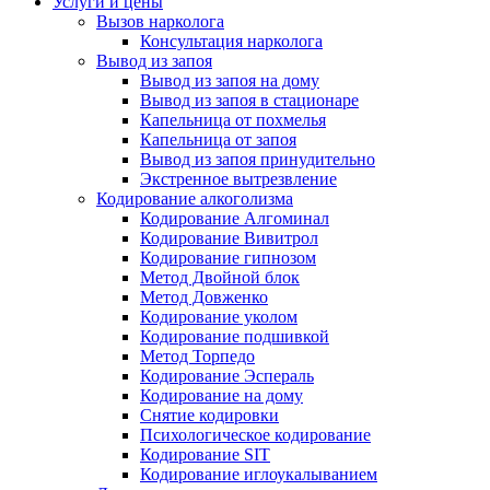
Услуги и цены
Вызов нарколога
Консультация нарколога
Вывод из запоя
Вывод из запоя на дому
Вывод из запоя в стационаре
Капельница от похмелья
Капельница от запоя
Вывод из запоя принудительно
Экстренное вытрезвление
Кодирование алкоголизма
Кодирование Алгоминал
Кодирование Вивитрол
Кодирование гипнозом
Метод Двойной блок
Метод Довженко
Кодирование уколом
Кодирование подшивкой
Метод Торпедо
Кодирование Эспераль
Кодирование на дому
Снятие кодировки
Психологическое кодирование
Кодирование SIT
Кодирование иглоукалыванием