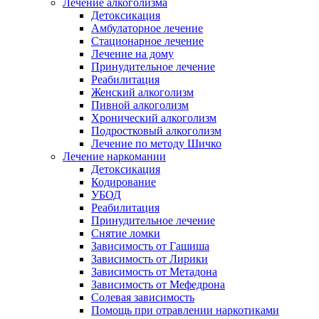
Лечение алкоголизма
Детоксикация
Амбулаторное лечение
Стационарное лечение
Лечение на дому
Принудительное лечение
Реабилитация
Женский алкоголизм
Пивной алкоголизм
Хронический алкоголизм
Подростковый алкоголизм
Лечение по методу Шичко
Лечение наркомании
Детоксикация
Кодирование
УБОД
Реабилитация
Принудительное лечение
Снятие ломки
Зависимость от Гашиша
Зависимость от Лирики
Зависимость от Метадона
Зависимость от Мефедрона
Солевая зависимость
Помощь при отравлении наркотиками