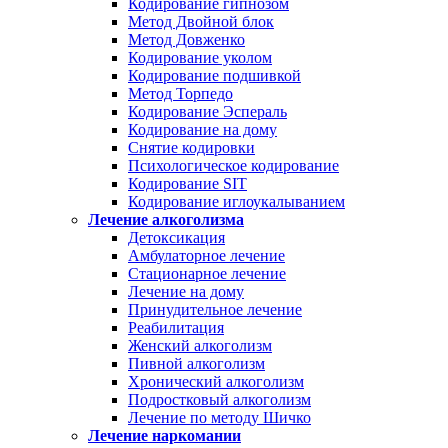
Кодирование гипнозом
Метод Двойной блок
Метод Довженко
Кодирование уколом
Кодирование подшивкой
Метод Торпедо
Кодирование Эспераль
Кодирование на дому
Снятие кодировки
Психологическое кодирование
Кодирование SIT
Кодирование иглоукалыванием
Лечение алкоголизма
Детоксикация
Амбулаторное лечение
Стационарное лечение
Лечение на дому
Принудительное лечение
Реабилитация
Женский алкоголизм
Пивной алкоголизм
Хронический алкоголизм
Подростковый алкоголизм
Лечение по методу Шичко
Лечение наркомании