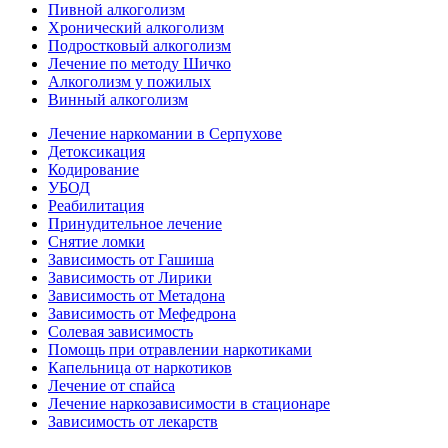
Пивной алкоголизм
Хронический алкоголизм
Подростковый алкоголизм
Лечение по методу Шичко
Алкоголизм у пожилых
Винный алкоголизм
Лечение наркомании в Серпухове
Детоксикация
Кодирование
УБОД
Реабилитация
Принудительное лечение
Снятие ломки
Зависимость от Гашиша
Зависимость от Лирики
Зависимость от Метадона
Зависимость от Мефедрона
Солевая зависимость
Помощь при отравлении наркотиками
Капельница от наркотиков
Лечение от спайса
Лечение наркозависимости в стационаре
Зависимость от лекарств