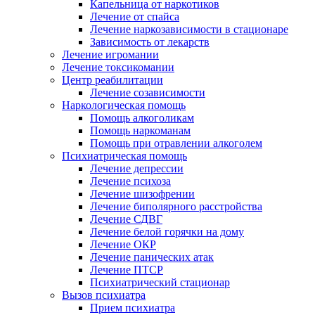
Капельница от наркотиков
Лечение от спайса
Лечение наркозависимости в стационаре
Зависимость от лекарств
Лечение игромании
Лечение токсикомании
Центр реабилитации
Лечение созависимости
Наркологическая помощь
Помощь алкоголикам
Помощь наркоманам
Помощь при отравлении алкоголем
Психиатрическая помощь
Лечение депрессии
Лечение психоза
Лечение шизофрении
Лечение биполярного расстройства
Лечение СДВГ
Лечение белой горячки на дому
Лечение ОКР
Лечение панических атак
Лечение ПТСР
Психиатрический стационар
Вызов психиатра
Прием психиатра