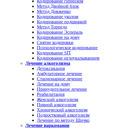
Кодирование гипнозом
Метод Двойной блок
Метод Довженко
Кодирование уколом
Кодирование подшивкой
Метод Торпедо
Кодирование Эспераль
Кодирование на дому
Снятие кодировки
Психологическое кодирование
Кодирование SIT
Кодирование иглоукалыванием
Лечение алкоголизма
Детоксикация
Амбулаторное лечение
Стационарное лечение
Лечение на дому
Принудительное лечение
Реабилитация
Женский алкоголизм
Пивной алкоголизм
Хронический алкоголизм
Подростковый алкоголизм
Лечение по методу Шичко
Лечение наркомании