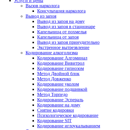
Услуги и цены
Вызов нарколога
Консультация нарколога
Вывод из запоя
Вывод из запоя на дому
Вывод из запоя в стационаре
Капельница от похмелья
Капельница от запоя
Вывод из запоя принудительно
Экстренное вытрезвление
Кодирование алкоголизма
Кодирование Алгоминал
Кодирование Вивитрол
Кодирование гипнозом
Метод Двойной блок
Метод Довженко
Кодирование уколом
Кодирование подшивкой
Метод Торпедо
Кодирование Эспераль
Кодирование на дому
Снятие кодировки
Психологическое кодирование
Кодирование SIT
Кодирование иглоукалыванием