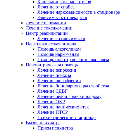
Капельница от наркотиков
Лечение от спайса
Лечение наркозависимости в стационаре
Зависимость от лекарств
Лечение игромании
Лечение токсикомании
Центр реабилитации
Лечение созависимости
Наркологическая помощь
Помощь алкоголикам
Помощь наркоманам
Помощь при отравлении алкоголем
Психиатрическая помощь
Лечение депрессии
Лечение психоза
Лечение шизофрении
Лечение биполярного расстройства
Лечение СДВГ
Лечение белой горячки на дому
Лечение ОКР
Лечение панических атак
Лечение ПТСР
Психиатрический стационар
Вызов психиатра
Прием психиатра