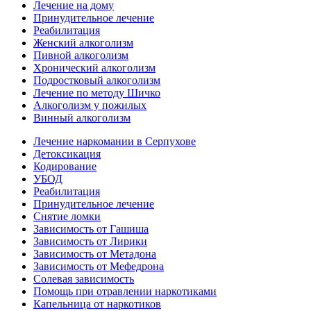
Лечение на дому
Принудительное лечение
Реабилитация
Женский алкоголизм
Пивной алкоголизм
Хронический алкоголизм
Подростковый алкоголизм
Лечение по методу Шичко
Алкоголизм у пожилых
Винный алкоголизм
Лечение наркомании в Серпухове
Детоксикация
Кодирование
УБОД
Реабилитация
Принудительное лечение
Снятие ломки
Зависимость от Гашиша
Зависимость от Лирики
Зависимость от Метадона
Зависимость от Мефедрона
Солевая зависимость
Помощь при отравлении наркотиками
Капельница от наркотиков