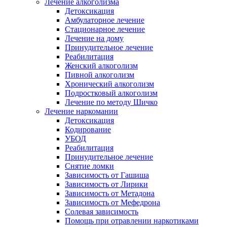
Лечение алкоголизма
Детоксикация
Амбулаторное лечение
Стационарное лечение
Лечение на дому
Принудительное лечение
Реабилитация
Женский алкоголизм
Пивной алкоголизм
Хронический алкоголизм
Подростковый алкоголизм
Лечение по методу Шичко
Лечение наркомании
Детоксикация
Кодирование
УБОД
Реабилитация
Принудительное лечение
Снятие ломки
Зависимость от Гашиша
Зависимость от Лирики
Зависимость от Метадона
Зависимость от Мефедрона
Солевая зависимость
Помощь при отравлении наркотиками