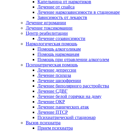
Капельница от наркотиков
Лечение от спайса
Лечение наркозависимости в стационаре
Зависимость от лекарств
Лечение игромании
Лечение токсикомании
Центр реабилитации
Лечение созависимости
Наркологическая помощь
Помощь алкоголикам
Помощь наркоманам
Помощь при отравлении алкоголем
Психиатрическая помощь
Лечение депрессии
Лечение психоза
Лечение шизофрении
Лечение биполярного расстройства
Лечение СДВГ
Лечение белой горячки на дому
Лечение ОКР
Лечение панических атак
Лечение ПТСР
Психиатрический стационар
Вызов психиатра
Прием психиатра