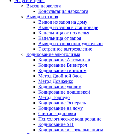
Услуги и цены
Вызов нарколога
Консультация нарколога
Вывод из запоя
Вывод из запоя на дому
Вывод из запоя в стационаре
Капельница от похмелья
Капельница от запоя
Вывод из запоя принудительно
Экстренное вытрезвление
Кодирование алкоголизма
Кодирование Алгоминал
Кодирование Вивитрол
Кодирование гипнозом
Метод Двойной блок
Метод Довженко
Кодирование уколом
Кодирование подшивкой
Метод Торпедо
Кодирование Эспераль
Кодирование на дому
Снятие кодировки
Психологическое кодирование
Кодирование SIT
Кодирование иглоукалыванием