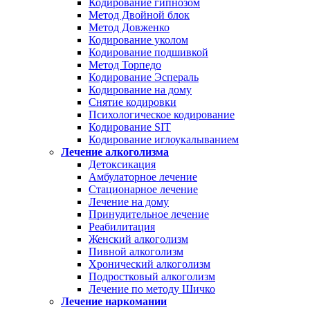
Кодирование гипнозом
Метод Двойной блок
Метод Довженко
Кодирование уколом
Кодирование подшивкой
Метод Торпедо
Кодирование Эспераль
Кодирование на дому
Снятие кодировки
Психологическое кодирование
Кодирование SIT
Кодирование иглоукалыванием
Лечение алкоголизма
Детоксикация
Амбулаторное лечение
Стационарное лечение
Лечение на дому
Принудительное лечение
Реабилитация
Женский алкоголизм
Пивной алкоголизм
Хронический алкоголизм
Подростковый алкоголизм
Лечение по методу Шичко
Лечение наркомании