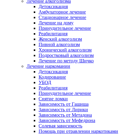
Лечение алкоголизма
Детоксикация
Амбулаторное лечение
Стационарное лечение
Лечение на дому
Принудительное лечение
Реабилитация
Женский алкоголизм
Пивной алкоголизм
Хронический алкоголизм
Подростковый алкоголизм
Лечение по методу Шичко
Лечение наркомании
Детоксикация
Кодирование
УБОД
Реабилитация
Принудительное лечение
Снятие ломки
Зависимость от Гашиша
Зависимость от Лирики
Зависимость от Метадона
Зависимость от Мефедрона
Солевая зависимость
Помощь при отравлении наркотиками